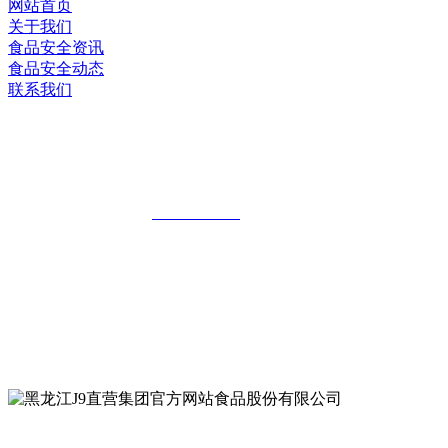
网站首页
关于我们
食品安全资讯
食品安全动态
联系我们
黑龙江J9直营集团官方网站食品股份有限
公司
全国统一客服热线：
18903658751
地址：哈尔滨南岗区红旗满族乡科技园区
地址：双城经济技术开发区娃哈哈路6号
地址：黑龙江萝北县宝泉岭二九0公路一号
地址：黑龙江省延寿县工业园区北泰山路5号
公众号二维码