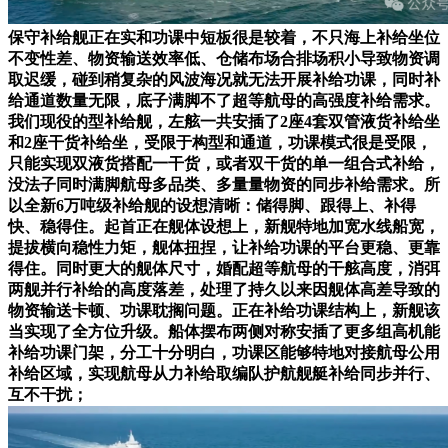
保守补给舰正在实和功课中短板很是较着，不只海上补给坐位
不变性差、物资输送效率低、仓储布场合排场积小导致物资调
取迟缓，碰到稍复杂的风波海况就无法开展补给功课，同时补
给通道数量无限，底子满脚不了超等航母的高强度补给需求。
我们现役的型补给舰，左舷一共安插了2座4套双管液货补给坐
和2座干货补给坐，受限于构型和通道，功课模式很是受限，
只能实现双液货搭配一干货，或者双干货的单一组合式补给，
没法子同时满脚航母多品类、多量量物资的同步补给需求。所
以全新6万吨级补给舰的设想清晰：储得脚、跟得上、补得
快、稳得住。起首正在舰体设想上，新舰特地加宽水线船宽，
提拔横向稳性力矩，舰体扭捏，让补给功课的平台更稳、更靠
得住。同时更大的舰体尺寸，婚配超等航母的干舷高度，消弭
两舰并行补给的高度落差，处理了持久以来因舰体高差导致的
物资输送卡顿、功课耽搁问题。正在补给功课结构上，新舰该
当实现了全方位升级。船体摆布两侧对称安插了更多组高机能
补给功课门架，分工十分明白，功课区能够特地对接航母公用
补给区域，实现航母从力补给取编队护航舰艇补给同步并行、
互不干扰；