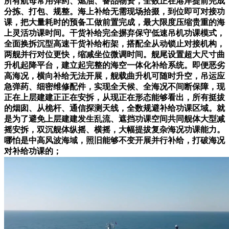
所有航母常用弹药、燃油、备品物资，全数正在港岸提前完成
分拣、打包、规整。海上补给无需现场拾掇，到位即可对接功
课，把大量耗时的预备工做前置完成，最大限度压缩贵重的海
上灵活功课时间。干货补给完全摒弃保守低速吊机功课模式，
全面换拆沉型高速干货补给桁架，搭配全从动锁止对接机构，
两舰并行对位更快，缩减坐位微调时间。舰尾设置超大尺寸曲
升机起降平台，建立起完整的海空一体化补给系统。即便恶劣
高海况，横向补给无法开展，舰载曲升机可随时升空，吊运应
急弹药、细密维修配件，实现全天候、全海况不间断保障，现
正在上层建建正正在安拆，从现正在形态能够看出，所有挺拔
的烟囱、从桅杆、通信探测天线，全数规避补给功课区域。就
是为了避免上层建建发生乱流、遮挡功课空间共同舰体大型减
摇安拆，双沉舰体纵摇、横摇，大幅提拔复杂海况功课能力。
哪怕是中高风波海域，照旧能够不变开展并行补给，打破海况
对补给功课的；