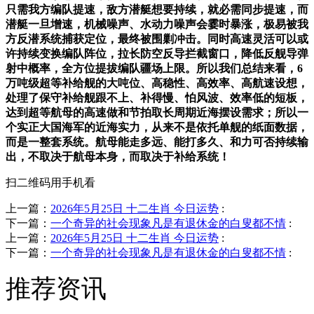
只需我方编队提速，敌方潜艇想要持续，就必需同步提速，而
潜艇一旦增速，机械噪声、水动力噪声会霎时暴涨，极易被我
方反潜系统捕获定位，最终被围剿冲击。同时高速灵活可以或
许持续变换编队阵位，拉长防空反导拦截窗口，降低反舰导弹
射中概率，全方位提拔编队疆场上限。所以我们总结来看，6
万吨级超等补给舰的大吨位、高稳性、高效率、高航速设想，
处理了保守补给舰跟不上、补得慢、怕风波、效率低的短板，
达到超等航母的高速做和节拍取长周期近海摆设需求；所以一
个实正大国海军的近海实力，从来不是依托单舰的纸面数据，
而是一整套系统。航母能走多远、能打多久、和力可否持续输
出，不取决于航母本身，而取决于补给系统！
扫二维码用手机看
上一篇：
2026年5月25日 十二生肖 今日运势
:
下一篇：
一个奇异的社会现象凡是有退休金的白叟都不情
:
上一篇：
2026年5月25日 十二生肖 今日运势
:
下一篇：
一个奇异的社会现象凡是有退休金的白叟都不情
:
推荐资讯