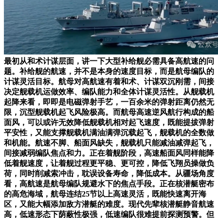
最初从和术计谋层面，讲一下大型补给舰必需具备高航速的问
题。补给舰的航速，并不是本身的速度目标，而是航母编队的
计谋灵活目标。航母对高航速有着和术、计谋双沉刚需，间接
决定舰载机运做效率、编队能力和全体计谋灵活性。从舰载机
起降来看，即即是电磁弹射手艺，一百余米的弹射距离仍然无
限，沉型舰载机起飞风险极高。而航母高速逆风航行构成的船
面风，可以或许无效降低舰载机相对起飞速度，既能提拔弹射
平安性，又能支撑舰载机满油满弹沉载起飞，舰载机的全数做
和机能。航速不脚、船面风缺失，舰载机只能减油减弹起飞，
间接减弱编队焦点和力。正在着舰阶段，高速船面风同样能降
低着舰速度，让着舰过程更平稳、更可控，降低飞翔员操做负
荷，同时削减索冲击，耽误设备寿命，降低成本。从疆场角度
看，高航速是航母编队规避水下的焦点手段。正在核潜艇密布
的高危海域，航母连结25节以上高速灵活，既能快速离开海
区，又能大幅添加敌方潜艇的难度。现代先辈核潜艇静音航速
高，低速形态下荫蔽性极强，低速编队很难提前探测预警。但