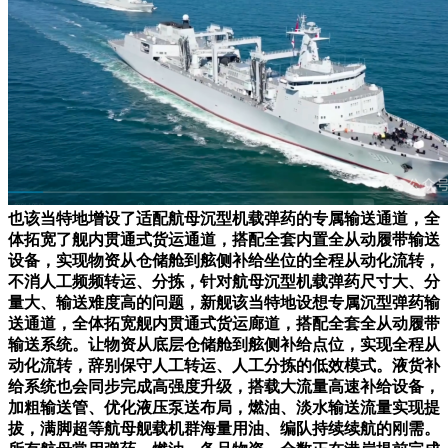
也该当特地增设了适配航母沉型机载弹药的专属输送通道，全
体拓宽了舰内贯通式货运通道，搭配全套内置全从动履带输送
设备，实现物资从仓储舱到舷侧补给坐位的全程从动化流转，
不消人工频频转运、分拣，针对航母沉型机载弹药尺寸大、分
量大、输送难度高的问题，新舰该当特地设想专属沉型弹药输
送通道，全体拓宽舰内贯通式货运廊道，搭配全套全从动履带
输送系统。让物资从底层仓储舱到舷侧补给点位，实现全程从
动化流转，辞别保守人工转运、人工分拣的低效模式。液货补
给系统也会同步完成高强度升级，搭载大流量高速补给设备，
加粗输送管、优化液压泵送布局，燃油、淡水输送流量实现提
拔，满脚超等航母舰载机群海量用油、编队持续续航的刚需。