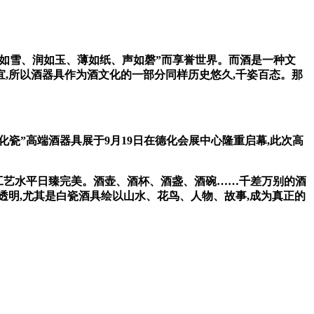
“白如雪、润如玉、薄如纸、声如磬”而享誉世界。而酒是一种文
宜,所以酒器具作为酒文化的一部分同样历史悠久,千姿百态。那
瓷”高端酒器具展于9月19日在德化会展中心隆重启幕,此次高
,工艺水平日臻完美。酒壶、酒杯、酒盏、酒碗……千差万别的酒
亮透明,尤其是白瓷酒具绘以山水、花鸟、人物、故事,成为真正的