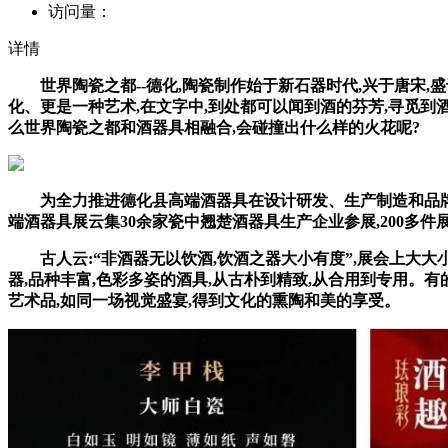
访问量：
详情
世界陶瓷之都--德化,陶瓷制作始于新石器时代,兴于唐宋,盛
化、更是一种艺术,在文字中,到处都可以闻到酒的芬芳,寻觅到
么世界陶瓷之都和酒器具相融合,会碰撞出什么样的火花呢?
为全力推进德化县高端酒器具在设计研发、生产制造和品牌营销
端酒器具展云集30余家瓷中翘楚酒器具生产企业参展,200多件
古人云:“非酒器无以饮酒,饮酒之器大小有度”,展会上大大
器,品种丰富,色彩多姿的酒具,从古朴到精致,从合用到专用。有
艺术品,如同一场视觉盛宴,得到文化的熏陶和美的享受。