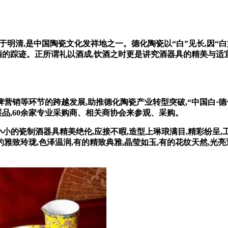
于明清,是中国陶瓷文化发祥地之一。德化陶瓷以“白”见长,因
酒的踪迹。正所谓礼以酒成,饮酒之时更是讲究酒器具的精美与适
等环节的跨越发展,助推德化陶瓷产业转型突破,“中国白·德化
展品,60余家专业采购商、相关商协会来参观、采购。
小小的瓷制酒器具精美绝伦,应接不暇,造型上琳琅满目,精彩纷呈
的雅致玲珑,色泽温润,有的精致典雅,晶莹如玉,有的花纹天然,光